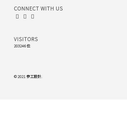
CONNECT WITH US
VISITORS
203246 位
© 2021 參工設計.