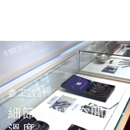
參工設計
細
節
，
決
定
空
間
的
溫
度